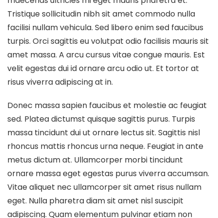
maecenas ultricies mi eget mauris pharetra et.
Tristique sollicitudin nibh sit amet commodo nulla
facilisi nullam vehicula. Sed libero enim sed faucibus
turpis. Orci sagittis eu volutpat odio facilisis mauris sit
amet massa. A arcu cursus vitae congue mauris. Est
velit egestas dui id ornare arcu odio ut. Et tortor at
risus viverra adipiscing at in.
Donec massa sapien faucibus et molestie ac feugiat
sed. Platea dictumst quisque sagittis purus. Turpis
massa tincidunt dui ut ornare lectus sit. Sagittis nisl
rhoncus mattis rhoncus urna neque. Feugiat in ante
metus dictum at. Ullamcorper morbi tincidunt
ornare massa eget egestas purus viverra accumsan.
Vitae aliquet nec ullamcorper sit amet risus nullam
eget. Nulla pharetra diam sit amet nisl suscipit
adipiscing. Quam elementum pulvinar etiam non