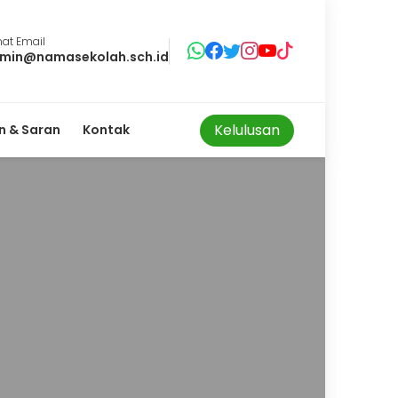
at Email
min@namasekolah.sch.id
Kelulusan
 & Saran
Kontak