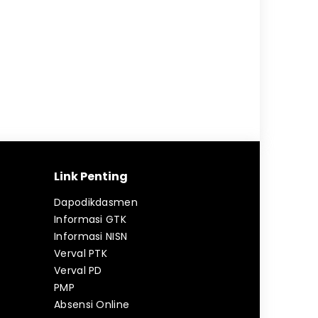
Link Penting
Dapodikdasmen
Informasi GTK
Informasi NISN
Verval PTK
Verval PD
PMP
Absensi Online