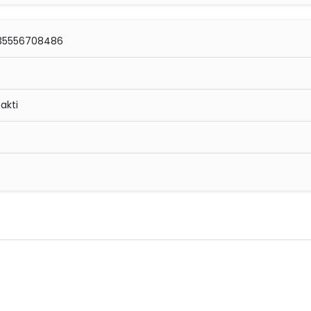
435556708486
akti