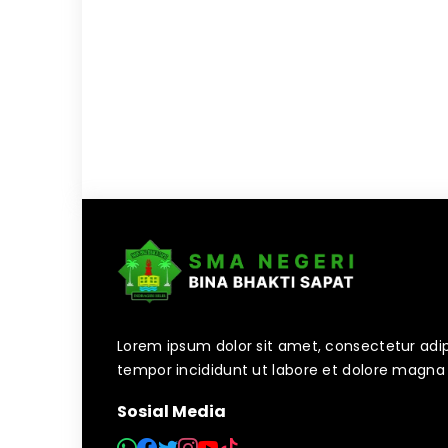
Lorem ipsum dolor sit amet, consectetur adip
tempor incididunt ut labore et dolore magna 
Sosial Media