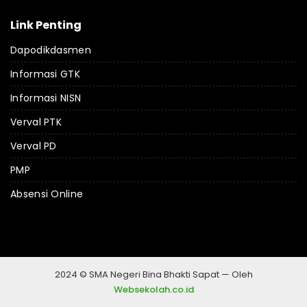
Link Penting
Dapodikdasmen
Informasi GTK
Informasi NISN
Verval PTK
Verval PD
PMP
Absensi Online
2024 © SMA Negeri Bina Bhakti Sapat — Oleh
Websekolah.co.id